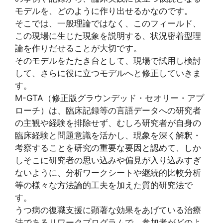
モデルを、どのように作り出せるかなのです。
そこでは、一般理論ではなく、このフィールド、
この現場に生じた現象を説明する、状況密着型理
論を作りだせることが大切です。
そのモデルをたたき台として、現場で試用し検討
して、さらに役に立つモデルへと修正していきま
す。
M-GTA（修正版グラウンデッド・セオリー・アプ
ローチ）は、臨床記録等の言語データへの研究者
の主観や経験を排除せず、むしろ研究者が自身の
臨床経験と問題意識を活かし、現象を深く解釈・
考察することを研究の重要な要因と認めて、しか
しそこに研究者の思い込みや偏見が入り込みすぎ
ないように、分析ワークシートや継続的比較分析
等の様々な方法論的工夫を加えた質的研究法で
す。
うつ病の復職支援に顕著な効果をあげている治療
法であるリワークプログラムで、参加者がどのよ