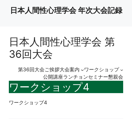
コ
日本人間性心理学会 年次大会記録
ン
テ
ン
ツ
日本人間性心理学会 第
へ
ス
36回大会
キ
ッ
プ
第36回大会
ご挨拶
大会案内
ワークショップ
公開講座
ランチョンセミナー
懇親会
ワークショップ4
ワークショップ4